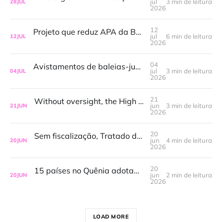
jul
3 min de leitura
28
JUL
2026
12
Projeto que reduz APA da Baleia Franca ganha tramitação mais rápida na Câmara
jul
6 min de leitura
12
JUL
2026
04
Avistamentos de baleias-jubarte aumentam no Rio de Janeiro e impulsionam a demanda por passeios de observação
jul
3 min de leitura
04
JUL
2026
21
Without oversight, the High Seas Treaty is 'just a piece of paper', says Paul Watson
jun
3 min de leitura
21
JUN
2026
20
Sem fiscalização, Tratado do Alto-Mar é 'apenas um pedaço de papel', diz Paul Watson
jun
4 min de leitura
20
JUN
2026
20
15 países no Quênia adotam a Declaração de Mombasa para combater a pesca ilegal
jun
2 min de leitura
20
JUN
2026
LOAD MORE