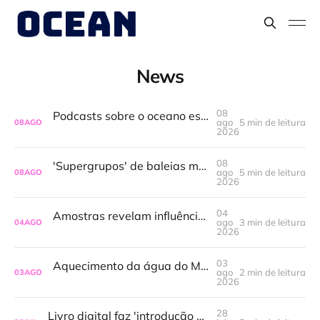
News
08
Podcasts sobre o oceano estão em ascensão
ago
5 min de leitura
08
AGO
2026
08
'Supergrupos' de baleias mostram recuperação populacional após a era da caça; no entanto, a guerra no Irã representa um risco para elas
ago
5 min de leitura
08
AGO
2026
04
Amostras revelam influência marinha em áreas pouco estudadas da Foz do Amazonas
ago
3 min de leitura
04
AGO
2026
03
Aquecimento da água do Mediterrâneo amplia presença de espécies invasoras
ago
2 min de leitura
03
AGO
2026
28
Livro digital faz 'introdução às políticas públicas para o oceano no Brasil'